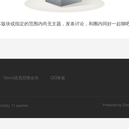
本版块或指定的范围内尚无主题，发条讨论，和圈内同好一起聊吧
GenJi是真想教会你
QQ客服
Powered by
Disc
nd(s), 11 queries .