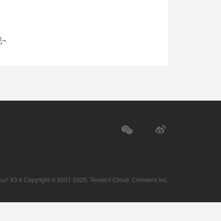
~
uz!
X3.4 Copyright © 2001-2020, Tencent Cloud.
Comsenz Inc.