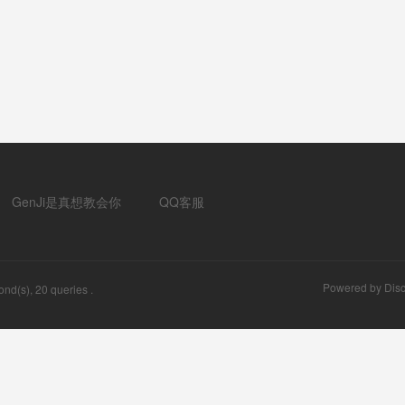
GenJi是真想教会你
QQ客服
Powered by
Disc
nd(s), 20 queries .