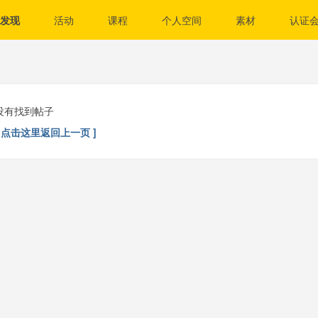
发现
活动
课程
个人空间
素材
认证
没有找到帖子
[ 点击这里返回上一页 ]