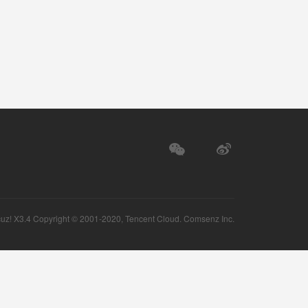
uz!
X3.4 Copyright © 2001-2020, Tencent Cloud.
Comsenz Inc.