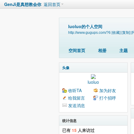
GenJi是真想教会你
返回首页
luoluo的个人空间
http://www.gugups.com/?6
[收藏]
[复制]
[
空间首页
相册
主题
头像
luoluo
收听TA
加为好友
给我留言
打个招呼
发送消息
统计信息
已有
15
人来访过