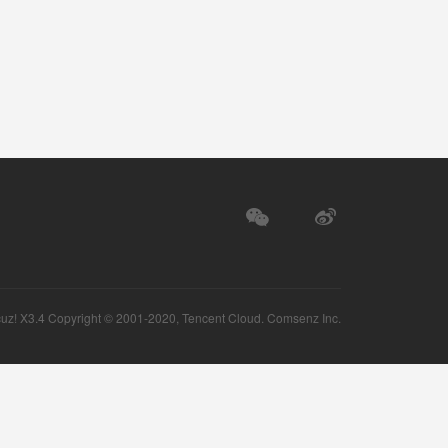
uz!
X3.4 Copyright © 2001-2020, Tencent Cloud.
Comsenz Inc.