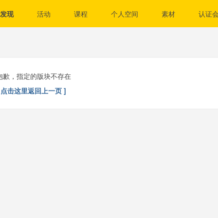
发现
活动
课程
个人空间
素材
认证
抱歉，指定的版块不存在
[ 点击这里返回上一页 ]