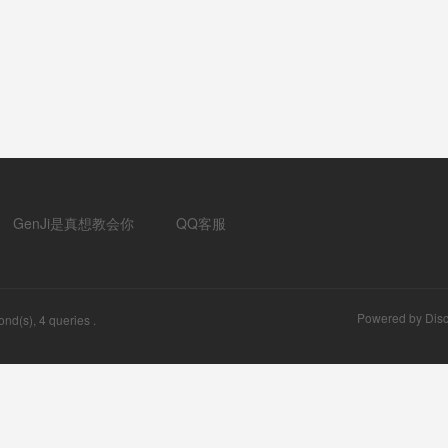
GenJi是真想教会你
QQ客服
Powered by
Disc
nd(s), 4 queries .