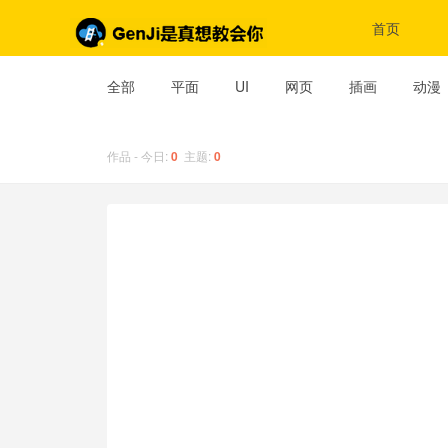
首页
全部
平面
UI
网页
插画
动漫
作品 - 今日:
0
主题:
0