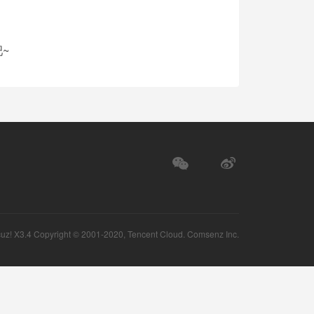
~
uz!
X3.4 Copyright © 2001-2020, Tencent Cloud.
Comsenz Inc.