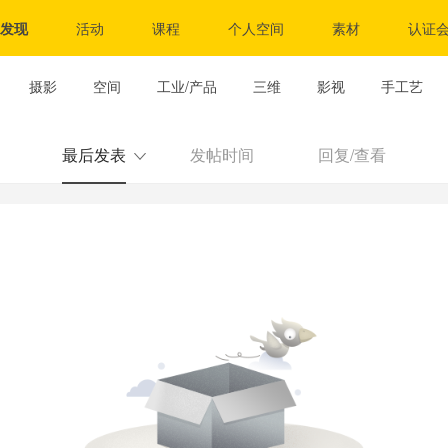
发现
活动
课程
个人空间
素材
认证
摄影
空间
工业/产品
三维
影视
手工艺
最后发表
发帖时间
回复/查看