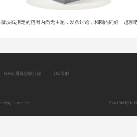
本版块或指定的范围内尚无主题，发条讨论，和圈内同好一起聊吧
GenJi是真想教会你
QQ客服
Powered by
Disc
nd(s), 11 queries .