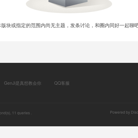
本版块或指定的范围内尚无主题，发条讨论，和圈内同好一起聊吧
GenJi是真想教会你
QQ客服
Powered by
Disc
nd(s), 11 queries .