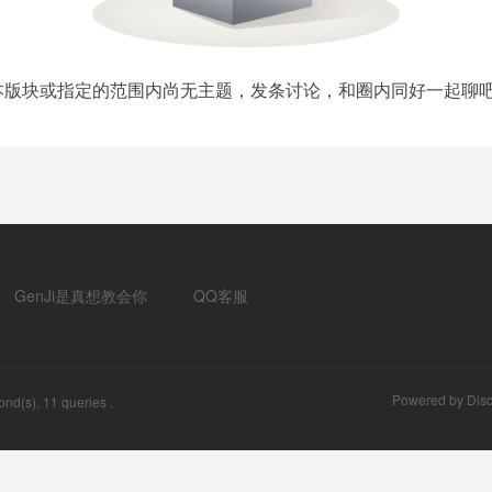
本版块或指定的范围内尚无主题，发条讨论，和圈内同好一起聊吧
GenJi是真想教会你
QQ客服
Powered by
Disc
nd(s), 11 queries .