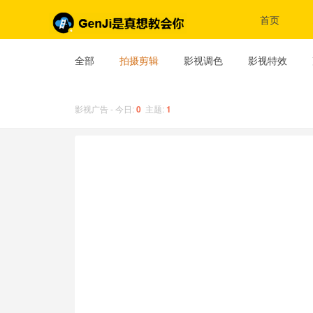
首页
全部
拍摄剪辑
影视调色
影视特效
影视广告 - 今日:
0
主题:
1