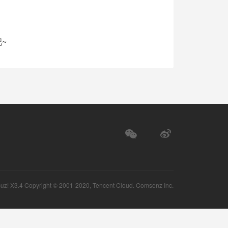
~
uz!
X3.4 Copyright © 2001-2020, Tencent Cloud.
Comsenz Inc.