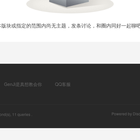
本版块或指定的范围内尚无主题，发条讨论，和圈内同好一起聊吧
GenJi是真想教会你
QQ客服
Powered by
Disc
nd(s), 11 queries .