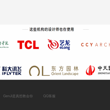
GenJi是真想教会你
QQ客服