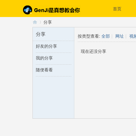
首页
分享
分享
按类型查看:
全部
|
网址
|
视
好友的分享
G
›
现在还没分享
我的分享
随便看看
en